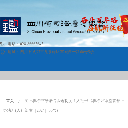
电话：
028-86665645
地址：
四川省成都市龙泉驿区车城西一路60号5楼
首页
关于协会
时政要闻
政策法规
案例展示
党建工作
机构名录
学术交流
管理
首页
ꄲ
实行职称申报诚信承诺制度！人社部《职称评审监管暂行
办法》(人社部发［2024］56号)