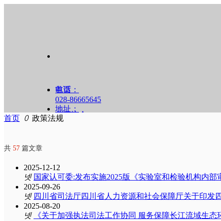
首页
电话：
028-86665645
地址：
关于协会
首页
ꄲ
政策法规
四川省成都市龙泉驿区车城西一路60号5楼
时政要闻
共
57
篇文章
政策法规
2025-12-12
넷
国家认可委:发布实施2025版《实验室和检验机构内部审
2025-09-26
案例展示
넷
四川省司法厅四川省人力资源和社会保障厅关于印发
2025-08-20
넷
《关于加强执法司法工作协同 服务保障长江流域生态
党建工作